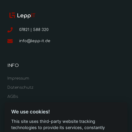
07821 | 588 320
info@lepp-it.de
INFO
Impressum
Datenschutz
AGBs
HANDLUNGEN
We use cookies!
This site uses third-party website tracking
Ticket erstellen
technologies to provide its services, constantly
Toner nachbestellen